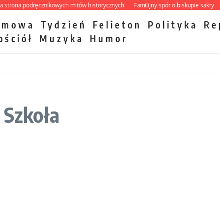
ona podręcznikowych mitów historycznych
Familijny spór o biskupie sakry
Pap
zmowa
Tydzień
Felieton
Polityka
Re
ościół
Muzyka
Humor
 Szkoła