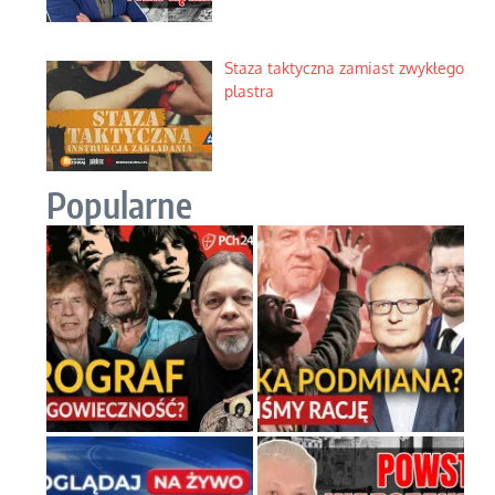
Staza taktyczna zamiast zwykłego
plastra
Popularne