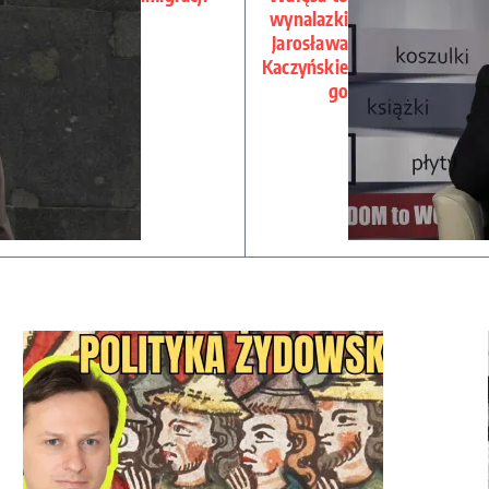
wynalazki
Jarosława
Kaczyńskie
go