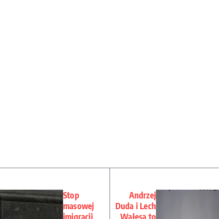
Stop
Andrzej
masowej
Duda i Lech
imigracji
Wałęsa to