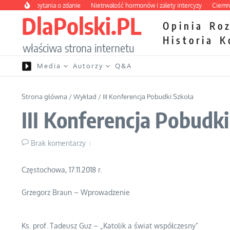
Przejdź do treści
ady bez pytania o zdanie
Nietrwałość hormonów i zalety intercyzy
Ciemna str
DlaPolski.PL
Opinia
Ro
Historia
K
właściwa strona internetu
Media
Autorzy
Q&A
Strona główna
/
Wykład
/
III Konferencja Pobudki Szkoła
III Konferencja Pobudki
Brak komentarzy
Częstochowa, 17.11.2018 r.
Grzegorz Braun – Wprowadzenie
Ks. prof. Tadeusz Guz – „Katolik a świat współczesny”