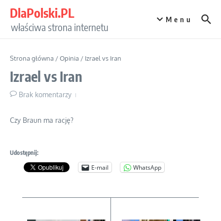
Przejdź do treści
DlaPolski.PL
Menu
właściwa strona internetu
Strona główna
/
Opinia
/
Izrael vs Iran
Izrael vs Iran
Brak komentarzy
Czy Braun ma rację?
Udostępnij:
E-mail
WhatsApp