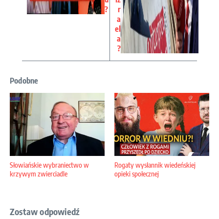
?
r
a
el
a
?
Podobne
Słowiańskie wybraniectwo w
Rogaty wysłannik wiedeńskiej
krzywym zwierciadle
opieki społecznej
Zostaw odpowiedź