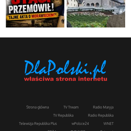
Strona główna
TV Trwam
Radio Maryja
TV Republika
Radio Republika
Telewizja Republika Plus
wPolsce24
WNET