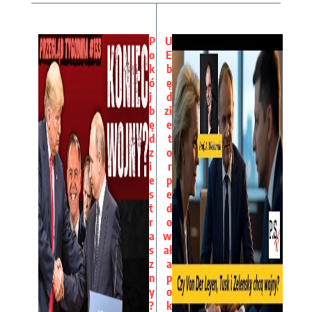
P
U
o
E
k
b
ó
ę
j
d
b
zi
ę
e
d
t
z
o
i
r
e
p
s
e
t
d
r
o
a
w
s
ał
z
a
n
p
y
o
?
k