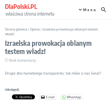
Przejdź do treści
DlaPolski.PL
Menu
właściwa strona internetu
Strona główna
/
Opinia
/
Izraelska prowokacja oblanym testem
władz!
Izraelska prowokacja oblanym
testem władz!
Brak komentarzy
Drugie dno haniebnego transparentu: tak mówi o nas świat?
Udostępnij:
E-mail
WhatsApp