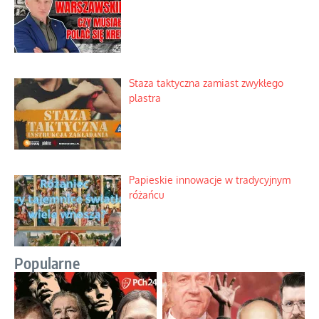
Staza taktyczna zamiast zwykłego
plastra
Papieskie innowacje w tradycyjnym
różańcu
Popularne