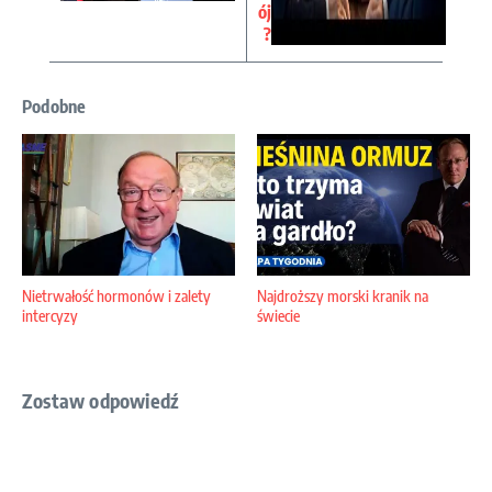
ój
?
Podobne
Nietrwałość hormonów i zalety
Najdroższy morski kranik na
intercyzy
świecie
Zostaw odpowiedź