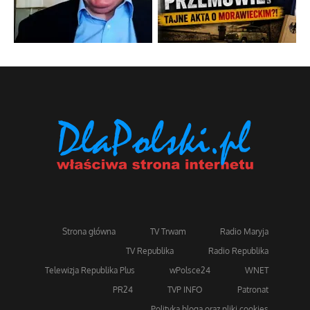
Strona główna
TV Trwam
Radio Maryja
TV Republika
Radio Republika
Telewizja Republika Plus
wPolsce24
WNET
PR24
TVP INFO
Patronat
Polityka bloga oraz pliki cookies