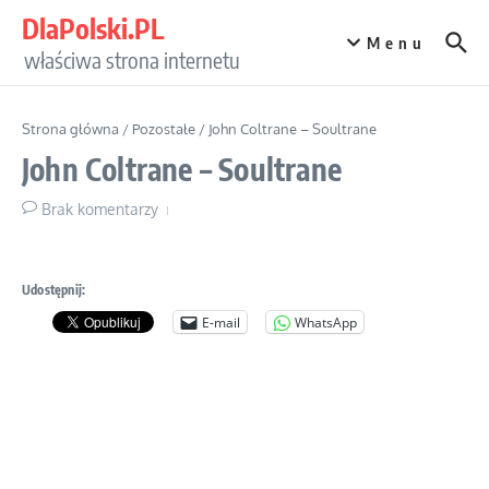
Przejdź do treści
DlaPolski.PL
Menu
właściwa strona internetu
Strona główna
/
Pozostałe
/
John Coltrane – Soultrane
John Coltrane – Soultrane
Brak komentarzy
Udostępnij:
E-mail
WhatsApp