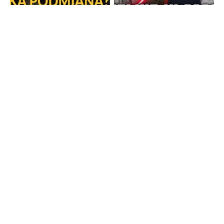
Strona główna
TV Trwam
Radio Maryja
TV Republika
Radio Republika
Telewizja Republika Plus
wPolsce24
WNET
PR24
TVP INFO
Patronat
Polityka bloga oraz pliki cookies