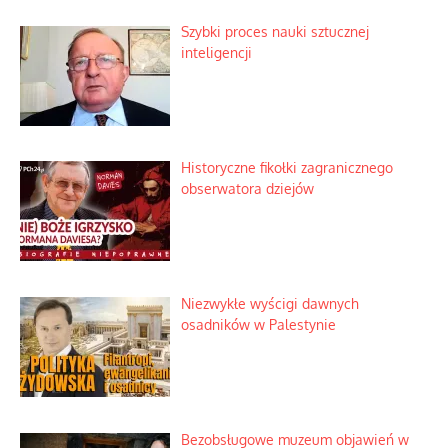
Szybki proces nauki sztucznej
inteligencji
Historyczne fikołki zagranicznego
obserwatora dziejów
Niezwykłe wyścigi dawnych
osadników w Palestynie
Bezobsługowe muzeum objawień w