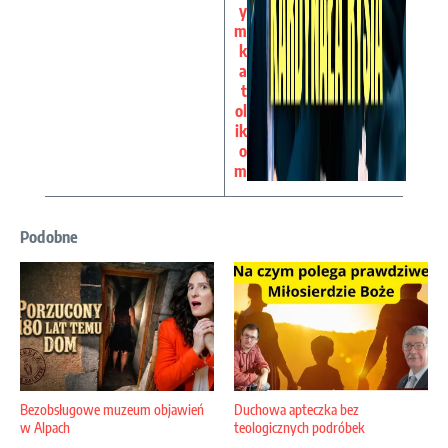
y
m
k
a
t
ol
ik
o
m
Podobne
Bezobsługowe muzeum objawień
Duchowa apteczka bez
w Alpach
teologicznych podróbek