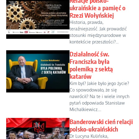
Relacje polsko-
ukraińskie a pamięć o
Rzezi Wołyńskiej
Historia, prawda,
teraźniejszość. Jak prowadzić
stosunki międzynarodowe w
kontekście przeszłości?...
Działalność św.
Franciszka była
polemiką z sektą
katarów
Kim był? Jakie było jego życie?
Co spowodowało, że się
nawrócił? Na te i wiele innych
pytań odpowiada Stanisław
Michalkiewicz....
Banderowski cień relacji
polsko-ukraińskich
Dr Lucyna Kulińska,