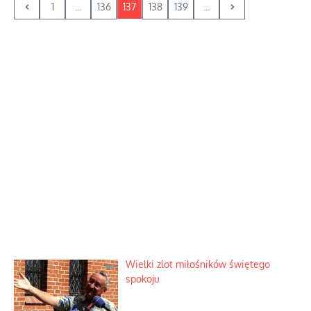
1
...
136
137
138
139
...
Wielki zlot miłośników świętego
spokoju