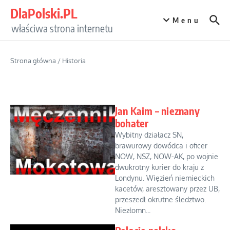
Przejdź do treści
DlaPolski.PL
Menu
właściwa strona internetu
Strona główna
/
Historia
Jan Kaim – nieznany
bohater
Wybitny działacz SN,
brawurowy dowódca i oficer
NOW, NSZ, NOW-AK, po wojnie
dwukrotny kurier do kraju z
Londynu. Więzień niemieckich
kacetów, aresztowany przez UB,
przeszedł okrutne śledztwo.
Niezłomn...