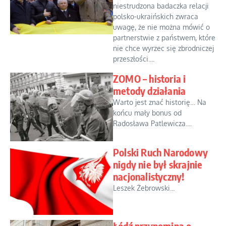
niestrudzona badaczka relacji
polsko-ukraińskich zwraca
uwagę, że nie można mówić o
partnerstwie z państwem, które
nie chce wyrzec się zbrodniczej
przeszłości....
ZOMO – historia i
metody działania
Warto jest znać historię… Na
końcu mały bonus od
Radosława Patlewicza....
Polski Ruch Narodowy
nigdy nie był skrajnie
nacjonalistyczny!
Leszek Żebrowski...
Łódź przypomina o