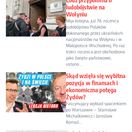
ludobójstwie na
Wołyniu
Mija kolejna, już 76. rocznica
ludobójstwa Polaków
dokonanego przez ukraińskich
nacjonalistów na Wołyniu i w
Małopolsce Wschodniej. Po raz
trzeci rocznica jest obchodzona
jako święto państwowe,
ustano...
Skąd wzięła się wybitna
pozycja w finansach i
ekonomiczna potęga
Żydów?
Fascynujący wykład spacerkiem
po Warszawie – Stanisław
Michalkiewicz i Jarosław
Kornaś...