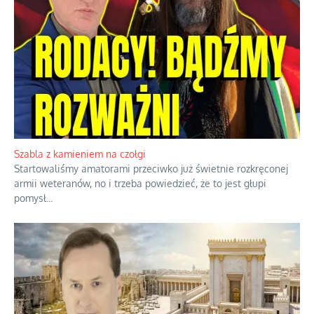
Szabla z kamieniem na czołgi
Startowaliśmy amatorami przeciwko już świetnie rozkręconej
armii weteranów, no i trzeba powiedzieć, że to jest głupi
pomysł
...