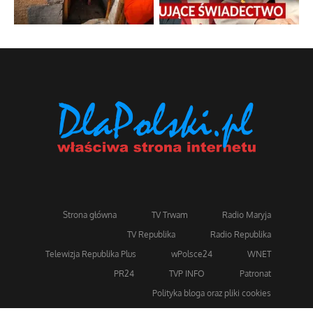
Strona główna
TV Trwam
Radio Maryja
TV Republika
Radio Republika
Telewizja Republika Plus
wPolsce24
WNET
PR24
TVP INFO
Patronat
Polityka bloga oraz pliki cookies