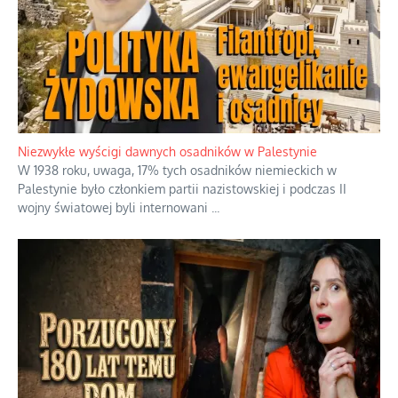
Niezwykłe wyścigi dawnych osadników w Palestynie
W 1938 roku, uwaga, 17% tych osadników niemieckich w
Palestynie było członkiem partii nazistowskiej i podczas II
wojny światowej byli internowani
...