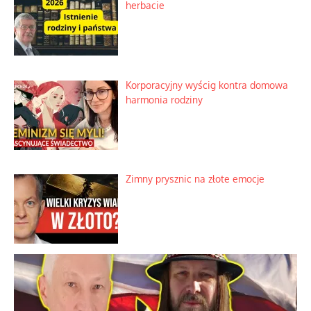
herbacie
Korporacyjny wyścig kontra domowa
harmonia rodziny
Zimny prysznic na złote emocje