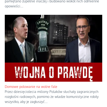
pamiętano zupełnie inaczej i budowano wokół nich odmienne
opowieści.
...
Domowe polowanie na wolne fale
Przez dziesięciolecia miliony Polaków słuchały zagranicznych
rozgłośni radiowych, pomimo że władze komunistyczne robiły
wszystko, aby je zagłuszyć.
...