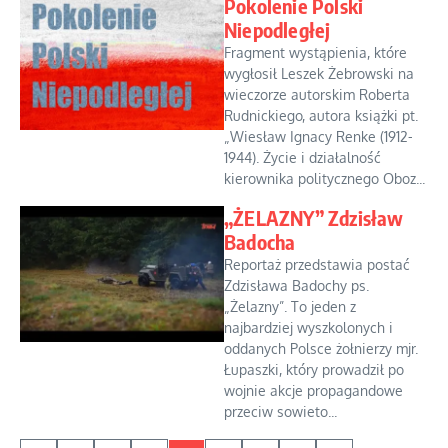
Pokolenie Polski
Niepodległej
Fragment wystąpienia, które
wygłosił Leszek Żebrowski na
wieczorze autorskim Roberta
Rudnickiego, autora książki pt.
„Wiesław Ignacy Renke (1912-
1944). Życie i działalność
kierownika politycznego Oboz...
„ŻELAZNY” Zdzisław
Badocha
Reportaż przedstawia postać
Zdzisława Badochy ps.
„Żelazny”. To jeden z
najbardziej wyszkolonych i
oddanych Polsce żołnierzy mjr.
Łupaszki, który prowadził po
wojnie akcje propagandowe
przeciw sowieto...