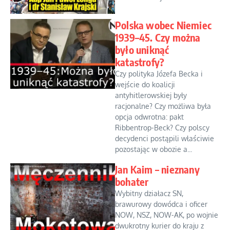
Polska wobec Niemiec
1939–45. Czy można
było uniknąć
katastrofy?
Czy polityka Józefa Becka i
wejście do koalicji
antyhitlerowskiej były
racjonalne? Czy możliwa była
opcja odwrotna: pakt
Ribbentrop-Beck? Czy polscy
decydenci postąpili właściwie
pozostając w obozie a...
Jan Kaim – nieznany
bohater
Wybitny działacz SN,
brawurowy dowódca i oficer
NOW, NSZ, NOW-AK, po wojnie
dwukrotny kurier do kraju z