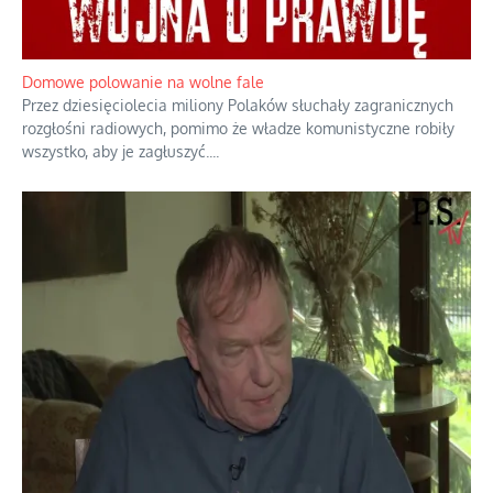
Domowe polowanie na wolne fale
Przez dziesięciolecia miliony Polaków słuchały zagranicznych
rozgłośni radiowych, pomimo że władze komunistyczne robiły
wszystko, aby je zagłuszyć.
...