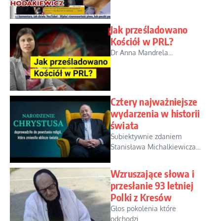
Jak prześladowano
Kościół w PRL?
Dr Anna Mandrela...
Cztery najważniejsze
wydarzenia w historii
świata
Subiektywnie zdaniem
Stanisława Michalkiewicza...
Wzruszające słowa i
przesłanie 93 letniej
Polki z Kresów
Głos pokolenia które
odchodzi…...