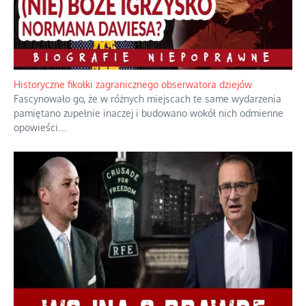
Historyczne fikołki zagranicznego obserwatora dziejów
Fascynowało go, że w różnych miejscach te same wydarzenia
pamiętano zupełnie inaczej i budowano wokół nich odmienne
opowieści.
...