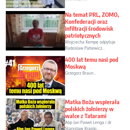
Na temat PRL, ZOMO,
Konfederacji oraz
infiltracji środowisk
patriotycznych
Wojciecha Kempę odpytuje
Radosław Patlewicz...
400 lat temu nasi pod
Moskwą
Grzegorz Braun...
Matka Boża wspierała
polskich żołnierzy w
walce z Tatarami
Abp Jan Paweł Lenga i dr
Stanisław Krajski...