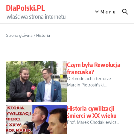
Przejdź do treści
DlaPolski.PL
Menu
właściwa strona internetu
Strona główna
/
Historia
Czym była Rewolucja
francuska?
O zbrodniach i terrorze –
Marcin Pietrosiński...
Historia cywilizacji
śmierci w XX wieku
Prof. Marek Chodakiewicz...