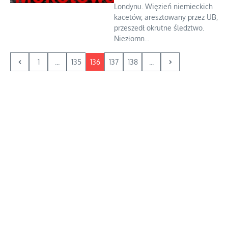
Londynu. Więzień niemieckich
kacetów, aresztowany przez UB,
przeszedł okrutne śledztwo.
Niezłomn...
1
...
135
136
137
138
...