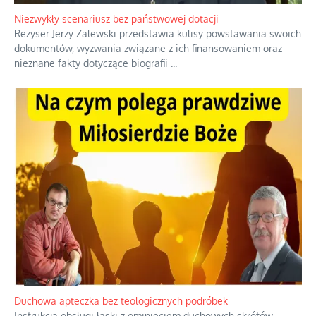
Niezwykły scenariusz bez państwowej dotacji
Reżyser Jerzy Zalewski przedstawia kulisy powstawania swoich
dokumentów, wyzwania związane z ich finansowaniem oraz
nieznane fakty dotyczące biografii
...
Duchowa apteczka bez teologicznych podróbek
Instrukcja obsługi łaski z ominięciem duchowych skrótów.
...