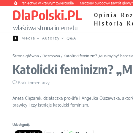
Przejdź do treści
skie wybraniectwo w krzywym zwierciadle
Mrożony owocowy zawrót głowy w ma
DlaPolski.PL
Opinia
Ro
Historia
K
właściwa strona internetu
Media
Autorzy
Q&A
Strona główna
/
Rozmowa
/
Katolicki feminizm? „Musimy być bardzi
Katolicki feminizm? „M
Brak komentarzy
Aneta Ciężarek, działaczka pro-life i Angelika Olszewska, akt
prawicy i czy istnieje katolicki feminizm.
Udostępnij: