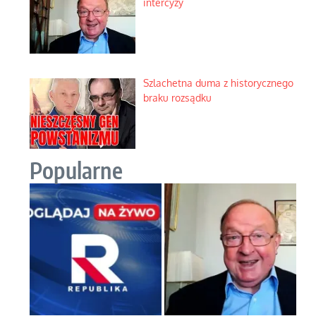
intercyzy
Szlachetna duma z historycznego
braku rozsądku
Popularne