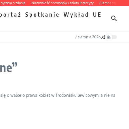
nia o zdanie
Nietrwałość hormonów i zalety intercyzy
Ciemna strona podręczn
portaż
Spotkanie
Wykład
UE
7 sierpnia 2026
zne”
i się o walce o prawa kobiet w środowisku lewicowym, a nie na