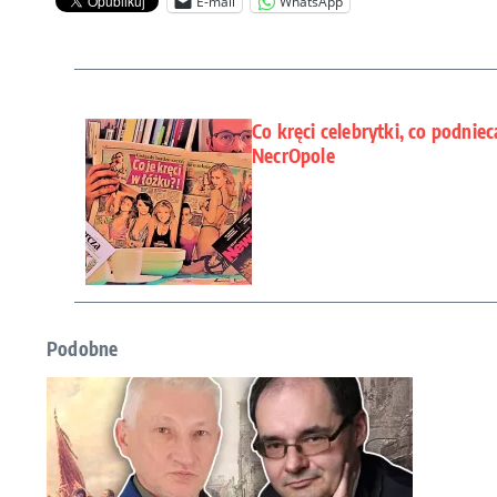
E-mail
WhatsApp
Co kręci celebrytki, co podni
NecrOpole
Podobne