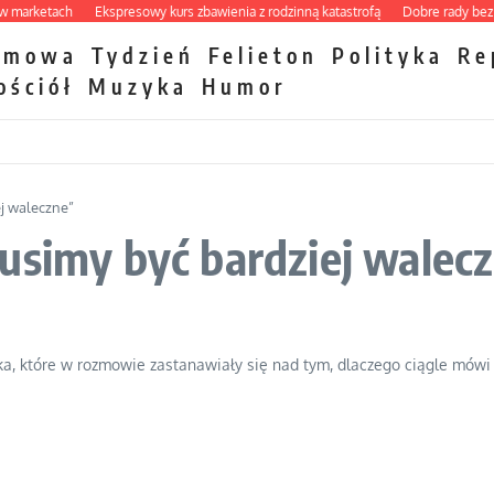
rketach
Ekspresowy kurs zbawienia z rodzinną katastrofą
Dobre rady bez pyta
zmowa
Tydzień
Felieton
Polityka
Re
ościół
Muzyka
Humor
ej waleczne”
usimy być bardziej walec
orka, które w rozmowie zastanawiały się nad tym, dlaczego ciągle mów