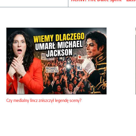
Czy medialny lincz zniszczył legendę sceny?