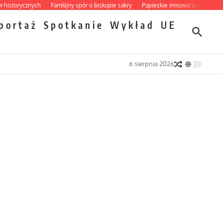
storycznych
Familijny spór o biskupie sakry
Papieskie innowacje w tradycyjny
portaż
Spotkanie
Wykład
UE
6 sierpnia 2026