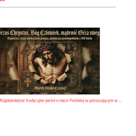
Najpiękniejsze tradycyjne pieśni o męce Pańskiej w poruszającym w ...