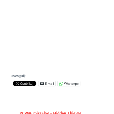
Udostępnij:
E-mail
WhatsApp
KCRW: missFlag – Hidden Thieves