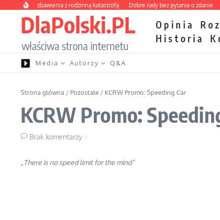
Przejdź do treści
sowy kurs zbawienia z rodzinną katastrofą
Dobre rady bez pytania o zdanie
Ni
DlaPolski.PL
Opinia
Ro
Historia
K
właściwa strona internetu
Media
Autorzy
Q&A
Strona główna
/
Pozostałe
/
KCRW Promo: Speeding Car
KCRW Promo: Speeding
Brak komentarzy
„There is no speed limit for the mind”