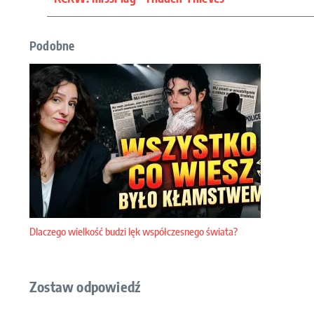
Podobne
Dlaczego wielkość budzi lęk współczesnego świata?
Zostaw odpowiedź