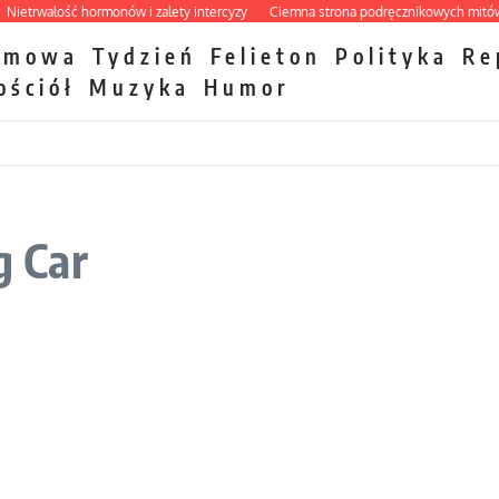
etrwałość hormonów i zalety intercyzy
Ciemna strona podręcznikowych mitów hi
zmowa
Tydzień
Felieton
Polityka
Re
ościół
Muzyka
Humor
 Car