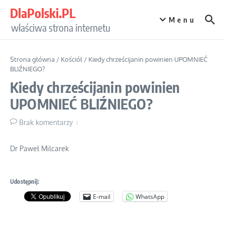
Przejdź do treści
DlaPolski.PL
Menu
właściwa strona internetu
Strona główna
/
Kościół
/
Kiedy chrześcijanin powinien UPOMNIEĆ
BLIŹNIEGO?
Kiedy chrześcijanin powinien
UPOMNIEĆ BLIŹNIEGO?
Brak komentarzy
Dr Paweł Milcarek
Udostępnij:
E-mail
WhatsApp