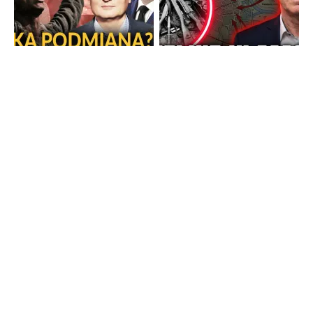
Strona główna
TV Trwam
Radio Maryja
TV Republika
Radio Republika
Telewizja Republika Plus
wPolsce24
WNET