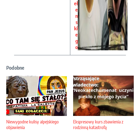
eł
e
n
s
ki
e
g
o
Podobne
Niewygodne kulisy alpejskiego
Ekspresowy kurs zbawienia z
objawienia
rodzinną katastrofą