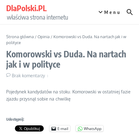
Przejdź do treści
DlaPolski.PL
Menu
właściwa strona internetu
Strona główna
/
Opinia
/
Komorowski vs Duda. Na nartach jak i w
polityce
Komorowski vs Duda. Na nartach
jak i w polityce
Brak komentarzy
Pojedynek kandydatów na stoku. Komorowski w ostatniej fazie
zjazdu przysnął sobie na chwilkę
Udostępnij:
E-mail
WhatsApp