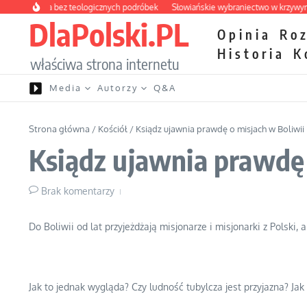
Przejdź do treści
pteczka bez teologicznych podróbek
Słowiańskie wybraniectwo w krzywym zwie
DlaPolski.PL
Opinia
Ro
Historia
K
właściwa strona internetu
Media
Autorzy
Q&A
Strona główna
/
Kościół
/
Ksiądz ujawnia prawdę o misjach w Boliwii
Ksiądz ujawnia prawdę 
Brak komentarzy
Do Boliwii od lat przyjeżdżają misjonarze i misjonarki z Polski, 
Jak to jednak wygląda? Czy ludność tubylcza jest przyjazna? J