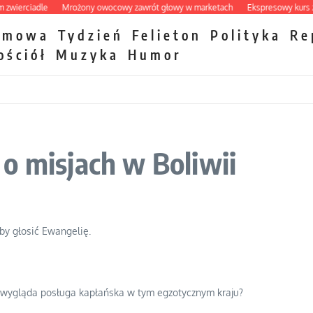
rciadle
Mrożony owocowy zawrót głowy w marketach
Ekspresowy kurs zbawie
zmowa
Tydzień
Felieton
Polityka
Re
ościół
Muzyka
Humor
o misjach w Boliwii
aby głosić Ewangelię.
ak wygląda posługa kapłańska w tym egzotycznym kraju?