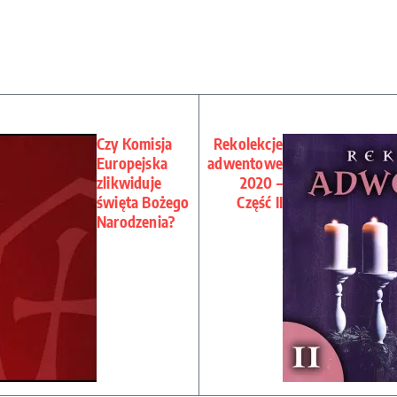
Czy Komisja
Rekolekcje
Europejska
adwentowe
zlikwiduje
2020 –
święta Bożego
Część II
Narodzenia?