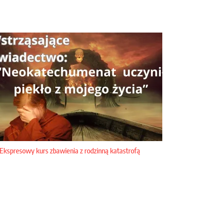
Ekspresowy kurs zbawienia z rodzinną katastrofą