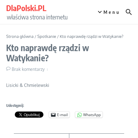
Przejdź do treści
DlaPolski.PL
Menu
właściwa strona internetu
Strona główna
/
Spotkanie
/
Kto naprawdę rządzi w Watykanie?
Kto naprawdę rządzi w
Watykanie?
Brak komentarzy
Lisicki & Chmielewski
Udostępnij:
E-mail
WhatsApp