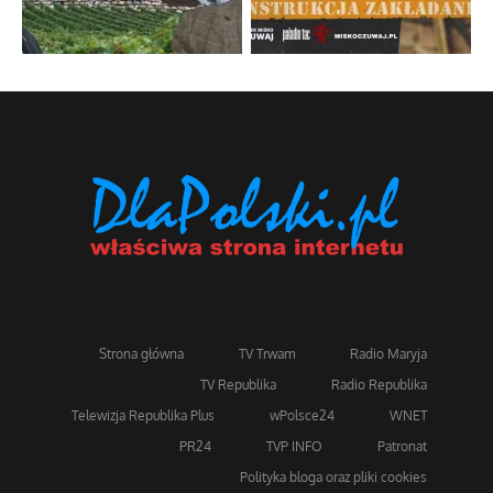
Strona główna
TV Trwam
Radio Maryja
TV Republika
Radio Republika
Telewizja Republika Plus
wPolsce24
WNET
PR24
TVP INFO
Patronat
Polityka bloga oraz pliki cookies