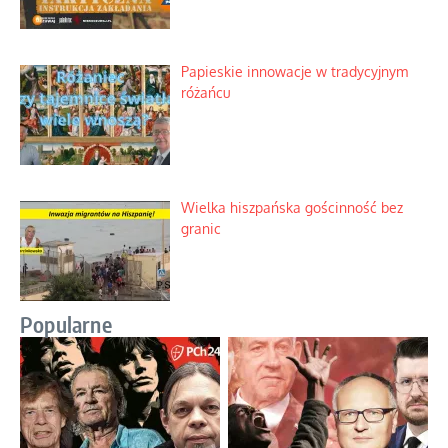
Papieskie innowacje w tradycyjnym
różańcu
Wielka hiszpańska gościnność bez
granic
Popularne