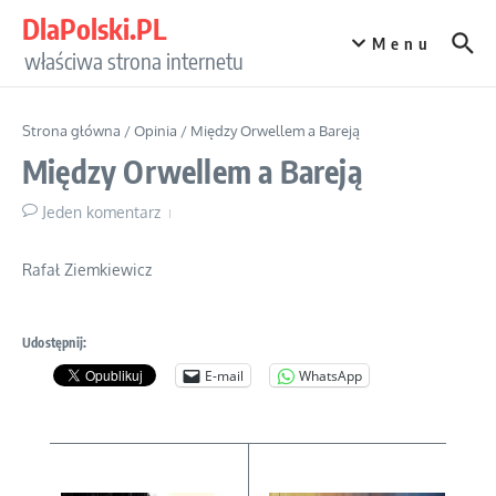
Przejdź do treści
DlaPolski.PL
Menu
właściwa strona internetu
Strona główna
/
Opinia
/
Między Orwellem a Bareją
Między Orwellem a Bareją
Jeden komentarz
Rafał Ziemkiewicz
Udostępnij:
E-mail
WhatsApp