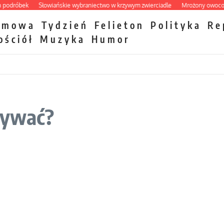
odróbek
Słowiańskie wybraniectwo w krzywym zwierciadle
Mrożony owocowy z
zmowa
Tydzień
Felieton
Polityka
Re
ościół
Muzyka
Humor
tywać?