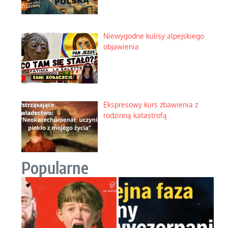
Niewygodne kulisy alpejskiego
objawienia
Ekspresowy kurs zbawienia z
rodzinną katastrofą
Popularne