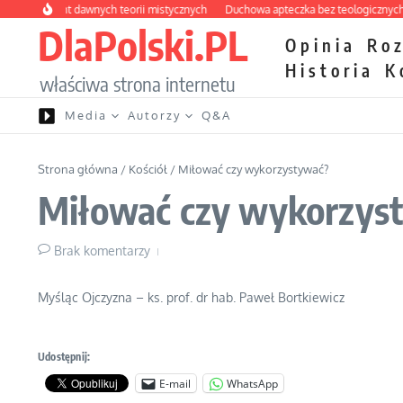
Przejdź do treści
ny labirynt dawnych teorii mistycznych
Duchowa apteczka bez teologicznych p
DlaPolski.PL
Opinia
Ro
Historia
K
właściwa strona internetu
Media
Autorzy
Q&A
Strona główna
/
Kościół
/
Miłować czy wykorzystywać?
Miłować czy wykorzys
Brak komentarzy
Myśląc Ojczyzna – ks. prof. dr hab. Paweł Bortkiewicz
Udostępnij:
E-mail
WhatsApp