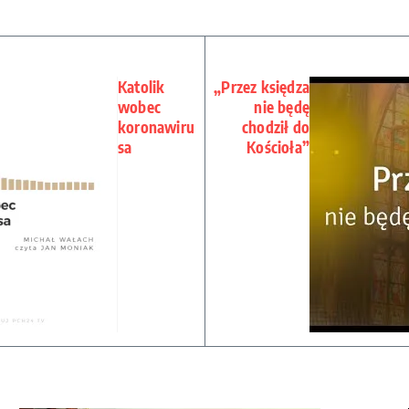
Katolik
„Przez księdza
wobec
nie będę
koronawiru
chodził do
sa
Kościoła”