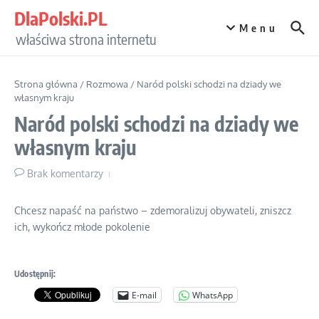
Przejdź do treści
DlaPolski.PL
Menu
właściwa strona internetu
Strona główna
/
Rozmowa
/
Naród polski schodzi na dziady we
własnym kraju
Naród polski schodzi na dziady we
własnym kraju
Brak komentarzy
Chcesz napaść na państwo – zdemoralizuj obywateli, zniszcz
ich, wykończ młode pokolenie
Udostępnij:
E-mail
WhatsApp