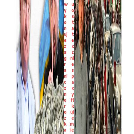
w
u
y
o
k
s
o
t
n
a
uj
t
e
e
z
c
a
z
g
ni
r
e
a
s
ni
p
c
a
z
c
n
y
e
fi
r
k
o
uj
z
e
k
m
a
ie