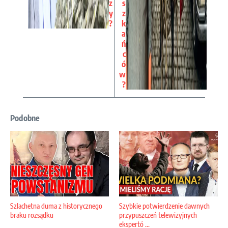
z
s
y
z
?
k
a
ń
c
ó
w
?
Podobne
Szlachetna duma z historycznego
Szybkie potwierdzenie dawnych
braku rozsądku
przypuszczeń telewizyjnych
ekspertó ...