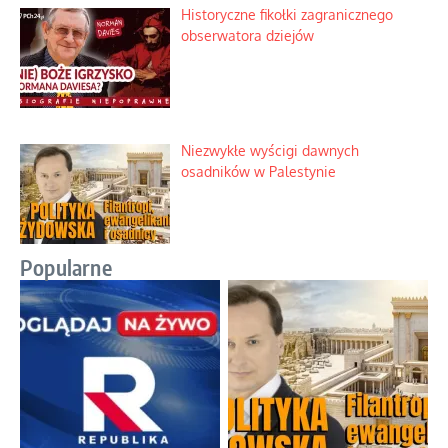
Historyczne fikołki zagranicznego
obserwatora dziejów
Niezwykłe wyścigi dawnych
osadników w Palestynie
Popularne