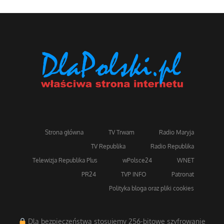
Strona główna
TV Trwam
Radio Maryja
TV Republika
Radio Republika
Telewizja Republika Plus
wPolsce24
WNET
PR24
TVP INFO
Patronat
Polityka bloga oraz pliki cookies
Dla bezpieczeństwa stosujemy 256-bitowe szyfrowanie