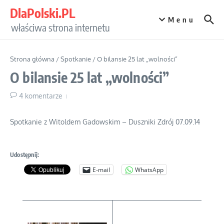
Przejdź do treści
DlaPolski.PL
Menu
właściwa strona internetu
Strona główna
/
Spotkanie
/
O bilansie 25 lat „wolności”
O bilansie 25 lat „wolności”
4 komentarze
Spotkanie z Witoldem Gadowskim – Duszniki Zdrój 07.09.14
Udostępnij:
E-mail
WhatsApp