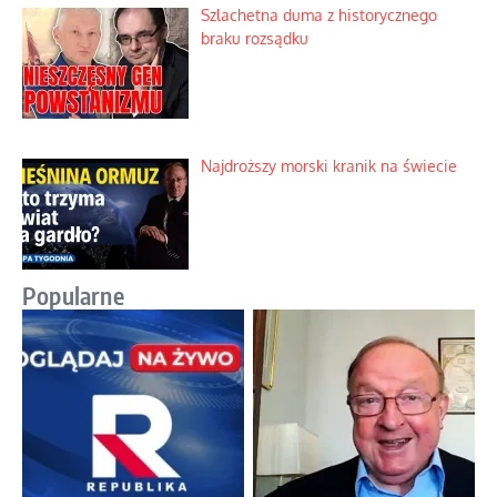
Szlachetna duma z historycznego
braku rozsądku
Najdroższy morski kranik na świecie
Popularne