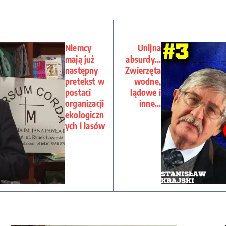
Niemcy
Unijna
mają już
absurdy…
następny
Zwierzęta
pretekst w
wodne,
postaci
lądowe i
organizacji
inne…
ekologiczn
ych i lasów