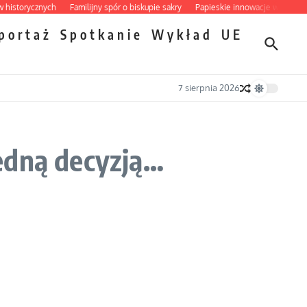
orycznych
Familijny spór o biskupie sakry
Papieskie innowacje w tradycyjnym
portaż
Spotkanie
Wykład
UE
7 sierpnia 2026
edną decyzją…