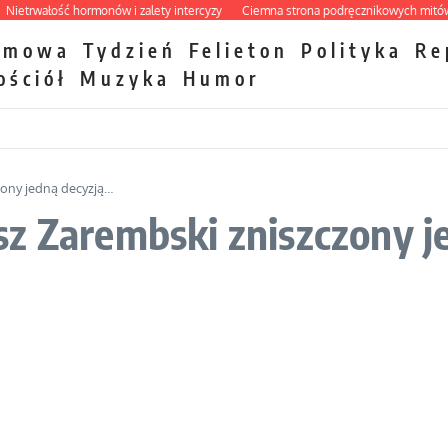
rwałość hormonów i zalety intercyzy
Ciemna strona podręcznikowych mitów hist
zmowa
Tydzień
Felieton
Polityka
Re
ościół
Muzyka
Humor
zony jedną decyzją…
sz Zarembski zniszczony j