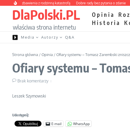
Przejdź do treści
wy kurs zbawienia z rodzinną katastrofą
Dobre rady bez pytania o zdanie
Niet
DlaPolski.PL
Opinia
Ro
Historia
K
właściwa strona internetu
Media
Autorzy
Q&A
Strona główna
/
Opinia
/
Ofiary systemu – Tomasz Zarembski zniszc
Ofiary systemu – Toma
Brak komentarzy
Leszek Szymowski
Udostępnij:
E-mail
WhatsApp