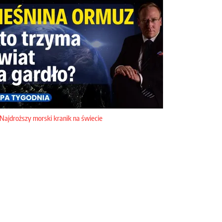
Najdroższy morski kranik na świecie