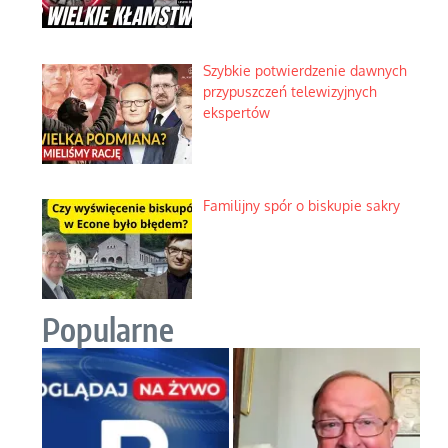
Szybkie potwierdzenie dawnych
przypuszczeń telewizyjnych
ekspertów
Familijny spór o biskupie sakry
Popularne