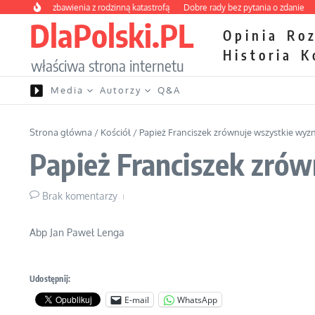
Przejdź do treści
wy kurs zbawienia z rodzinną katastrofą
Dobre rady bez pytania o zdanie
Niet
DlaPolski.PL
Opinia
Ro
Historia
K
właściwa strona internetu
Media
Autorzy
Q&A
Strona główna
/
Kościół
/
Papież Franciszek zrównuje wszystkie wyz
Papież Franciszek zró
Brak komentarzy
Abp Jan Paweł Lenga
Udostępnij:
E-mail
WhatsApp