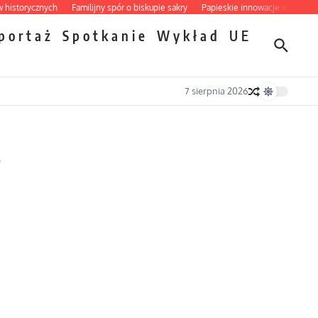
orycznych
Familijny spór o biskupie sakry
Papieskie innowacje w tradycyjnym 
portaż
Spotkanie
Wykład
UE
7 sierpnia 2026
?