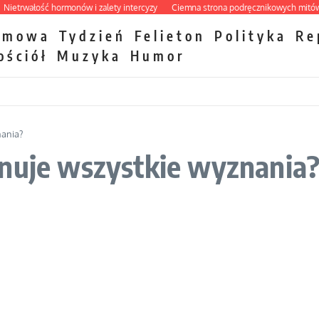
rwałość hormonów i zalety intercyzy
Ciemna strona podręcznikowych mitów hist
zmowa
Tydzień
Felieton
Polityka
Re
ościół
Muzyka
Humor
nania?
wnuje wszystkie wyznania