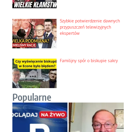
Szybkie potwierdzenie dawnych
przypuszczeń telewizyjnych
ekspertów
Familijny spór o biskupie sakry
Popularne