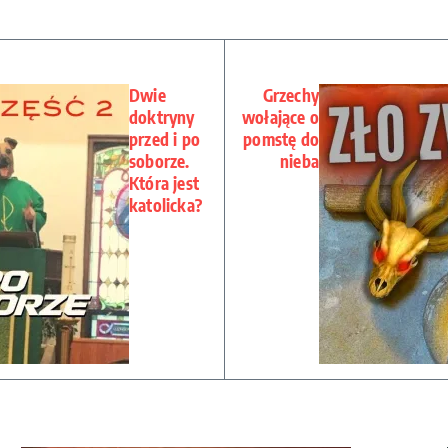
Dwie
Grzechy
doktryny
wołające o
przed i po
pomstę do
soborze.
nieba
Która jest
katolicka?