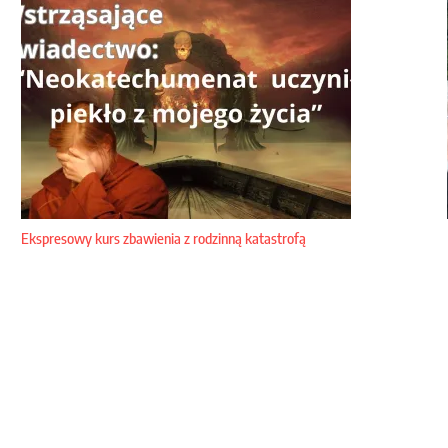
Ekspresowy kurs zbawienia z rodzinną katastrofą