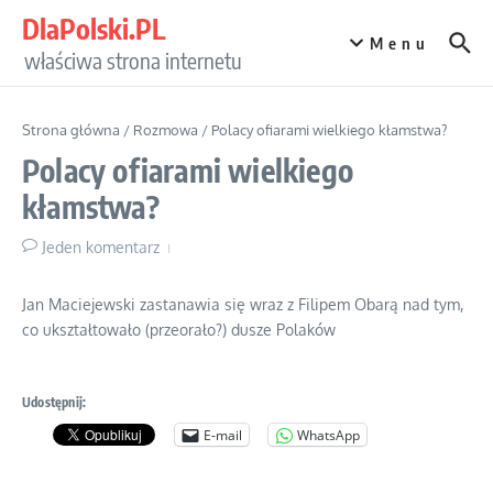
Przejdź do treści
DlaPolski.PL
Menu
właściwa strona internetu
Strona główna
/
Rozmowa
/
Polacy ofiarami wielkiego kłamstwa?
Polacy ofiarami wielkiego
kłamstwa?
Jeden komentarz
Jan Maciejewski zastanawia się wraz z Filipem Obarą nad tym,
co ukształtowało (przeorało?) dusze Polaków
Udostępnij:
E-mail
WhatsApp