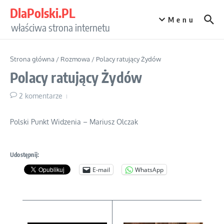
Przejdź do treści
DlaPolski.PL
Menu
właściwa strona internetu
Strona główna
/
Rozmowa
/
Polacy ratujący Żydów
Polacy ratujący Żydów
2 komentarze
Polski Punkt Widzenia – Mariusz Olczak
Udostępnij:
E-mail
WhatsApp