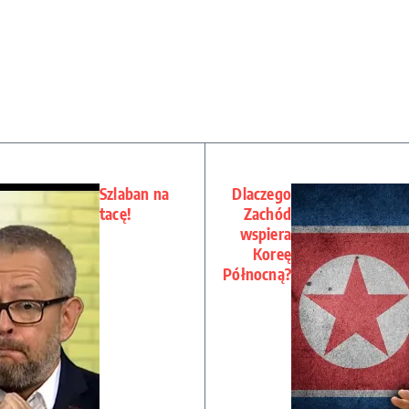
Szlaban na
Dlaczego
tacę!
Zachód
wspiera
Koreę
Północną?