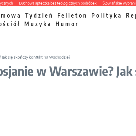
ych
Duchowa apteczka bez teologicznych podróbek
Słowiańskie wybraniectwo
zmowa
Tydzień
Felieton
Polityka
Re
ościół
Muzyka
Humor
 Jak się skończy konflikt na Wschodzie?
sjanie w Warszawie? Jak s