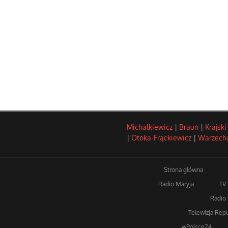
Michalkiewicz
|
Braun
|
Krajski
|
Otoka-Frąckiewicz
|
Warzech
Strona główna
Radio Maryja
TV
Radio 
Telewizja Repu
wPolsce24