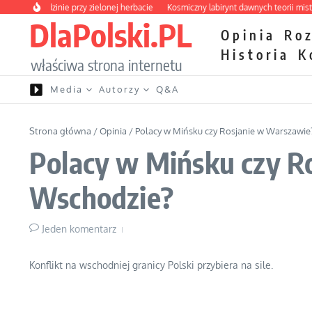
Przejdź do treści
ia o rodzinie przy zielonej herbacie
Kosmiczny labirynt dawnych teorii mistyczn
DlaPolski.PL
Opinia
Ro
Historia
K
właściwa strona internetu
Media
Autorzy
Q&A
Strona główna
/
Opinia
/
Polacy w Mińsku czy Rosjanie w Warszawie?
Polacy w Mińsku czy Ro
Wschodzie?
Jeden komentarz
Konflikt na wschodniej granicy Polski przybiera na sile.