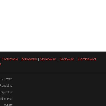
|
Piotrowski
|
Żebrowski
|
Szymowski
|
Gadowski
|
Ziemkiewicz
a
TV Trwam
 Republika
Republika
blika Plus
WNET