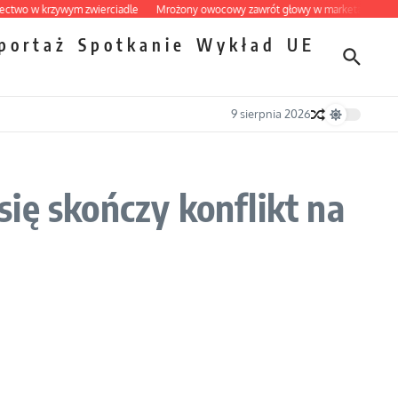
 w krzywym zwierciadle
Mrożony owocowy zawrót głowy w marketach
Ekspre
portaż
Spotkanie
Wykład
UE
9 sierpnia 2026
ię skończy konflikt na