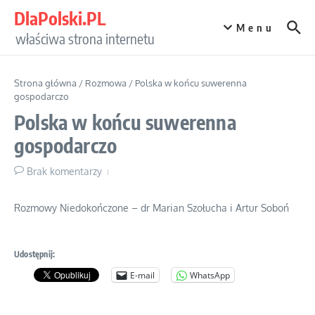
Przejdź do treści
DlaPolski.PL
Menu
właściwa strona internetu
Strona główna
/
Rozmowa
/
Polska w końcu suwerenna
gospodarczo
Polska w końcu suwerenna
gospodarczo
Brak komentarzy
Rozmowy Niedokończone – dr Marian Szołucha i Artur Soboń
Udostępnij:
E-mail
WhatsApp