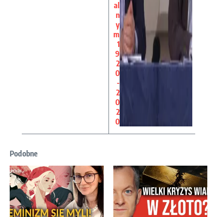
al
n
y
m
1
9
2
0
-
2
0
2
0
Podobne