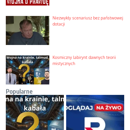
Niezwykły scenariusz bez państwowej
dotacji
Kosmiczny labirynt dawnych teorii
mistycznych
Popularne