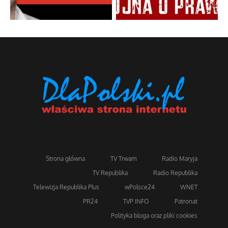
Strona główna
TV Trwam
Radio Maryja
TV Republika
Radio Republika
Telewizja Republika Plus
wPolsce24
WNET
PR24
TVP INFO
Patronat
Polityka bloga oraz pliki cookies