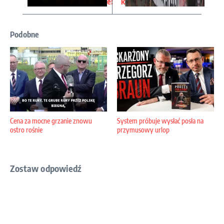
e!
k
Podobne
Cena za mocne grzanie znowu
System próbuje wysłać posła na
ostro rośnie
przymusowy urlop
Zostaw odpowiedź