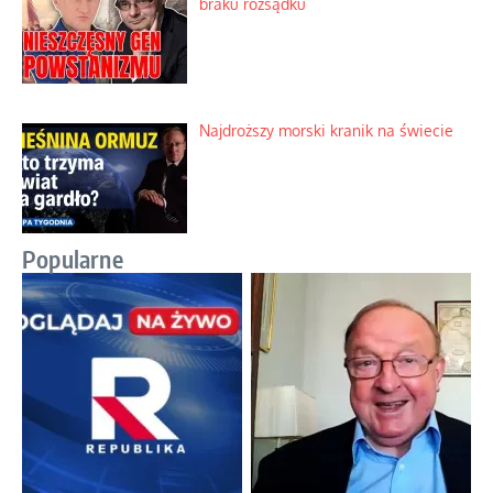
braku rozsądku
Najdroższy morski kranik na świecie
Popularne