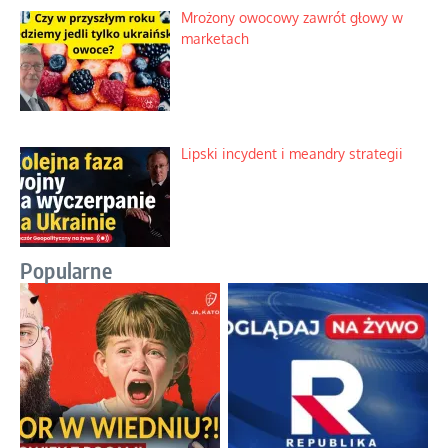
Mrożony owocowy zawrót głowy w
marketach
Lipski incydent i meandry strategii
Popularne