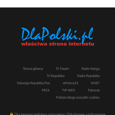
Strona główna
TV Trwam
Radio Maryja
TV Republika
Radio Republika
Telewizja Republika Plus
wPolsce24
WNET
PR24
TVP INFO
Patronat
Polityka bloga oraz pliki cookies
Dla bezpieczeństwa stosujemy 256-bitowe szyfrowanie