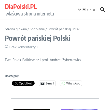
Przejdź do treści
DlaPolski.PL
Menu
właściwa strona internetu
Strona główna
/
Spotkanie
/
Powrót pańskiej Polski
Powrót pańskiej Polski
Brak komentarzy
Ewa Polak-Pałkiewicz i prof. Andrzej Zybertowicz
Udostępnij:
E-mail
WhatsApp