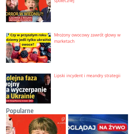
społecznej
Mrożony owocowy zawrót głowy w
marketach
Lipski incydent i meandry strategii
Popularne