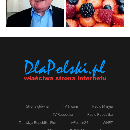
Strona główna
TV Trwam
Radio Maryja
TV Republika
Radio Republika
Telewizja Republika Plus
wPolsce24
WNET