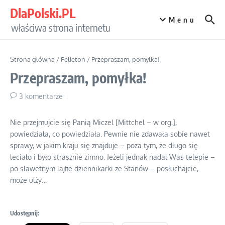
Przejdź do treści
DlaPolski.PL
Menu
właściwa strona internetu
Strona główna
/
Felieton
/
Przepraszam, pomyłka!
Przepraszam, pomyłka!
3 komentarze
Nie przejmujcie się Panią Miczel [Mittchel – w org.],
powiedziała, co powiedziała. Pewnie nie zdawała sobie nawet
sprawy, w jakim kraju się znajduje – poza tym, że długo się
leciało i było strasznie zimno. Jeżeli jednak nadal Was telepie –
po sławetnym lajfie dziennikarki ze Stanów – posłuchajcie,
może ulży…
Udostępnij: