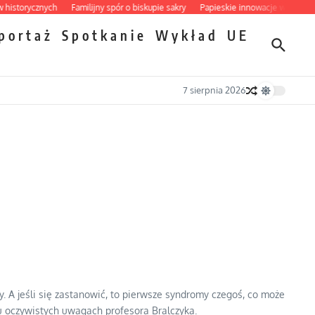
orycznych
Familijny spór o biskupie sakry
Papieskie innowacje w tradycyjnym
portaż
Spotkanie
Wykład
UE
7 sierpnia 2026
 A jeśli się zastanowić, to pierwsze syndromy czegoś, co może
u oczywistych uwagach profesora Bralczyka.