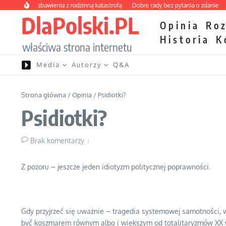
Przejdź do treści
wy kurs zbawienia z rodzinną katastrofą
Dobre rady bez pytania o zdanie
Niet
DlaPolski.PL
Opinia
Ro
Historia
K
właściwa strona internetu
Media
Autorzy
Q&A
Strona główna
/
Opinia
/
Psidiotki?
Psidiotki?
Brak komentarzy
Z pozoru – jeszcze jeden idiotyzm politycznej poprawności.
Gdy przyjrzeć się uważnie – tragedia systemowej samotności, 
być koszmarem równym albo i większym od totalitaryzmów XX wi