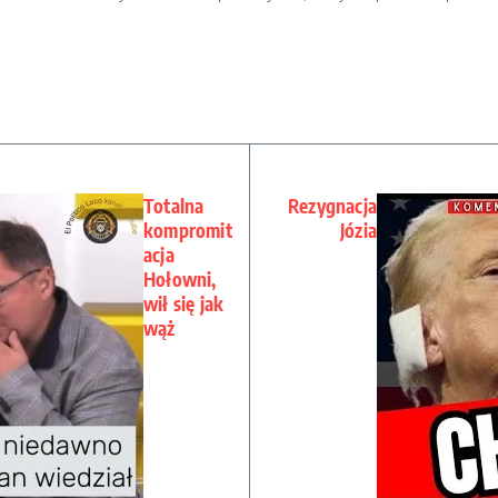
Totalna
Rezygnacja
kompromit
Józia
acja
Hołowni,
wił się jak
wąż