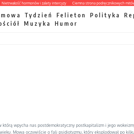
rwałość hormonów i zalety intercyzy
Ciemna strona podręcznikowych mitów hist
zmowa
Tydzień
Felieton
Polityka
Re
ościół
Muzyka
Humor
w którą wpycha nas postdemokratyczny postkapitalizm i jego wokeizmy.
eku. Mowa oczywiście o fali psidiotyzmu, który eksplodował po kilk