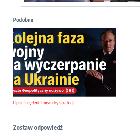
Podobne
Lipski incydent i meandry strategii
Zostaw odpowiedź