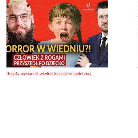
Rogaty wysłannik wiedeńskiej opieki społecznej