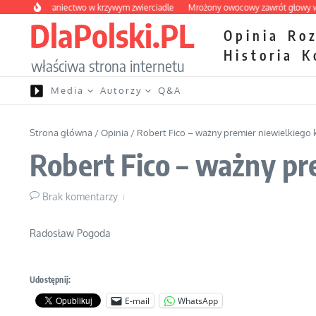
Przejdź do treści
kie wybraniectwo w krzywym zwierciadle
Mrożony owocowy zawrót głowy w mar
DlaPolski.PL
Opinia
Ro
Historia
K
właściwa strona internetu
Media
Autorzy
Q&A
Strona główna
/
Opinia
/
Robert Fico – ważny premier niewielkiego 
Robert Fico – ważny pr
Brak komentarzy
Radosław Pogoda
Udostępnij:
E-mail
WhatsApp