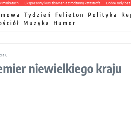
ketach
Ekspresowy kurs zbawienia z rodzinną katastrofą
Dobre rady bez pytan
zmowa
Tydzień
Felieton
Polityka
Re
ościół
Muzyka
Humor
kraju
emier niewielkiego kraju