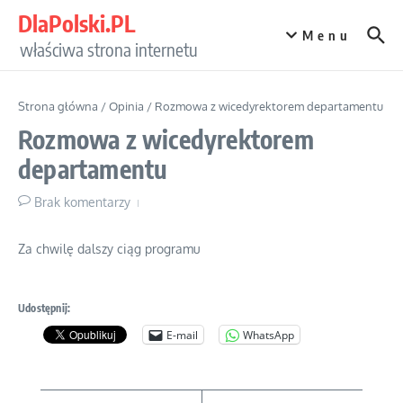
Przejdź do treści
DlaPolski.PL
Menu
właściwa strona internetu
Strona główna
/
Opinia
/
Rozmowa z wicedyrektorem departamentu
Rozmowa z wicedyrektorem
departamentu
Brak komentarzy
Za chwilę dalszy ciąg programu
Udostępnij:
E-mail
WhatsApp