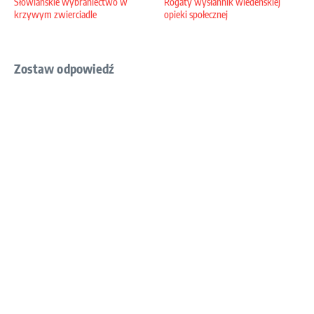
Słowiańskie wybraniectwo w
Rogaty wysłannik wiedeńskiej
krzywym zwierciadle
opieki społecznej
Zostaw odpowiedź