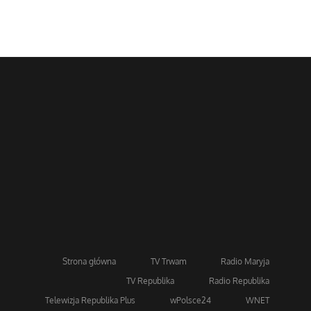
Strona główna
TV Trwam
Radio Maryja
TV Republika
Radio Republika
Telewizja Republika Plus
wPolsce24
WNET