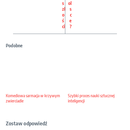
s
ol
zł
s
o
c
ś
e
ci
?
Podobne
Komediowa sarmacja w krzywym
Szybki proces nauki sztucznej
zwierciadle
inteligencji
Zostaw odpowiedź