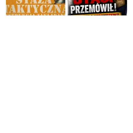
Strona główna
TV Trwam
Radio Maryja
TV Republika
Radio Republika
Telewizja Republika Plus
wPolsce24
WNET