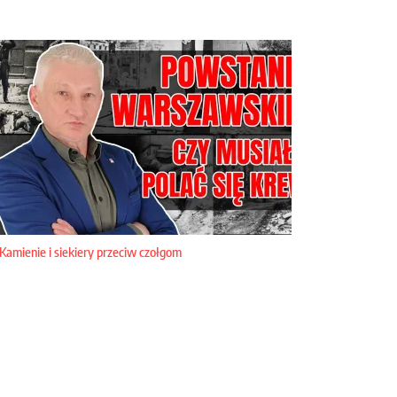
Kamienie i siekiery przeciw czołgom