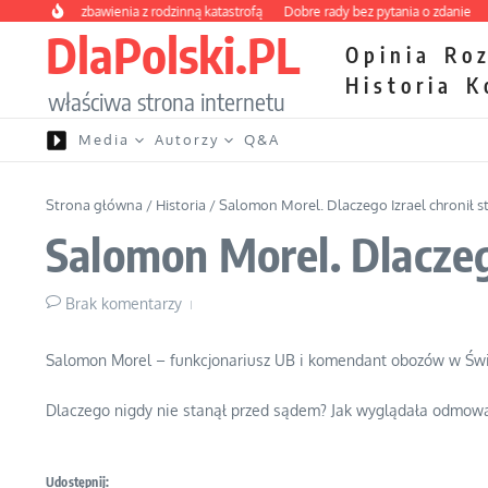
Przejdź do treści
y kurs zbawienia z rodzinną katastrofą
Dobre rady bez pytania o zdanie
Niet
DlaPolski.PL
Opinia
Ro
Historia
K
właściwa strona internetu
Media
Autorzy
Q&A
Strona główna
/
Historia
/
Salomon Morel. Dlaczego Izrael chronił 
Salomon Morel. Dlaczeg
Brak komentarzy
Salomon Morel – funkcjonariusz UB i komendant obozów w Świę
Dlaczego nigdy nie stanął przed sądem? Jak wyglądała odmowa j
Udostępnij: