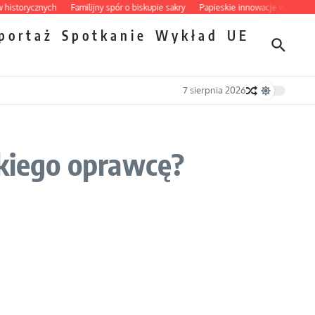
orycznych
Familijny spór o biskupie sakry
Papieskie innowacje w tradycyjnym 
portaż
Spotkanie
Wykład
UE
7 sierpnia 2026
skiego oprawcę?