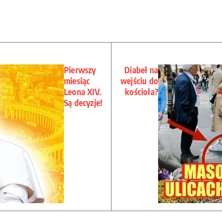
Pierwszy
Diabeł na
miesiąc
wejściu do
Leona XIV.
kościoła?
Są decyzje!