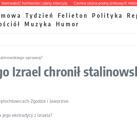
rwałość hormonów i zalety intercyzy
Ciemna strona podręcznikowych mitów hist
zmowa
Tydzień
Felieton
Polityka
Re
ościół
Muzyka
Humor
stalinowskiego oprawcę?
o Izrael chronił stalinow
tochłowicach-Zgodzie i Jaworznie.
ego ekstradycji z Izraela?