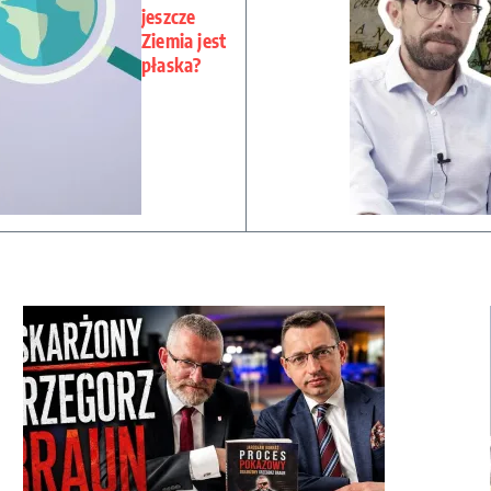
jeszcze
Ziemia jest
płaska?