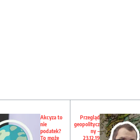
Akcyza to
Przegląd
nie
geopolitycz
podatek?
ny –
To może
23.12.19