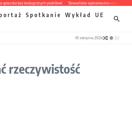
czka bez teologicznych podróbek
Słowiańskie wybraniectwo w krzywym zwierci
portaż
Spotkanie
Wykład
UE
10 sierpnia 2026
ć rzeczywistość