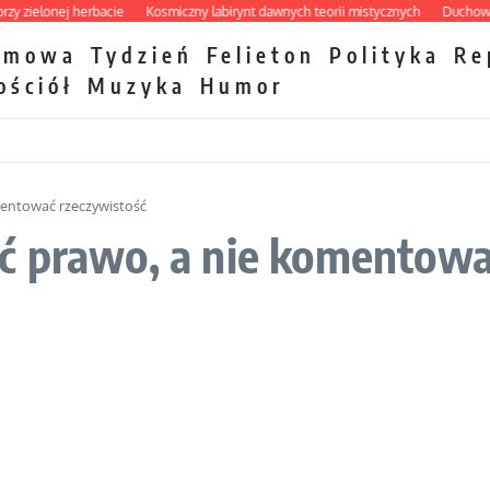
ielonej herbacie
Kosmiczny labirynt dawnych teorii mistycznych
Duchowa apte
zmowa
Tydzień
Felieton
Polityka
Re
ościół
Muzyka
Humor
mentować rzeczywistość
ć prawo, a nie komentowa