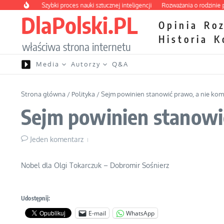
Przejdź do treści
owości
Szybki proces nauki sztucznej inteligencji
Rozważania o rodzinie przy z
DlaPolski.PL
Opinia
Ro
Historia
K
właściwa strona internetu
Media
Autorzy
Q&A
Strona główna
/
Polityka
/
Sejm powinien stanowić prawo, a nie ko
Sejm powinien stanowi
Jeden komentarz
Nobel dla Olgi Tokarczuk – Dobromir Sośnierz
Udostępnij:
E-mail
WhatsApp