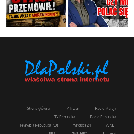
Strona główna
TV Trwam
Radio Maryja
TV Republika
Radio Republika
Telewizja Republika Plus
wPolsce24
WNET
PR24
TVP INFO
Patronat