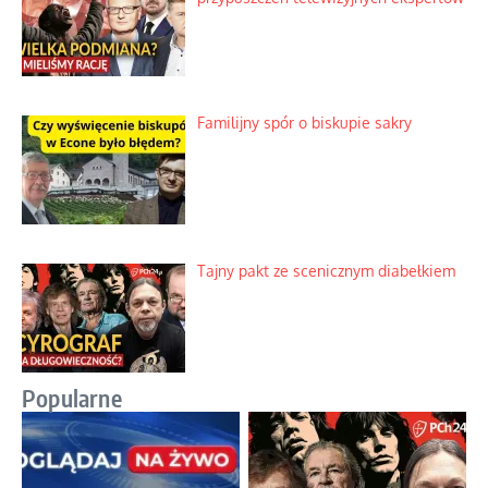
Familijny spór o biskupie sakry
Tajny pakt ze scenicznym diabełkiem
Popularne