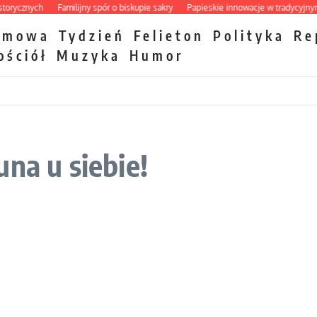
cznych
Familijny spór o biskupie sakry
Papieskie innowacje w tradycyjnym róż
zmowa
Tydzień
Felieton
Polityka
Re
ościół
Muzyka
Humor
na u siebie!