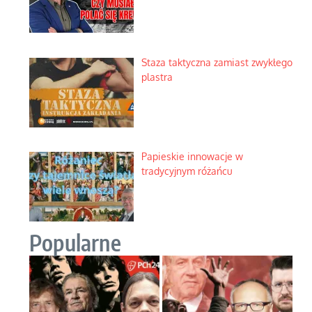
Staza taktyczna zamiast zwykłego
plastra
Papieskie innowacje w
tradycyjnym różańcu
Popularne