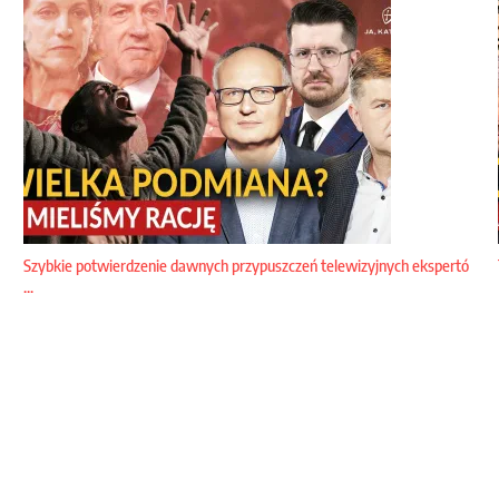
Szybkie potwierdzenie dawnych przypuszczeń telewizyjnych ekspertó
...