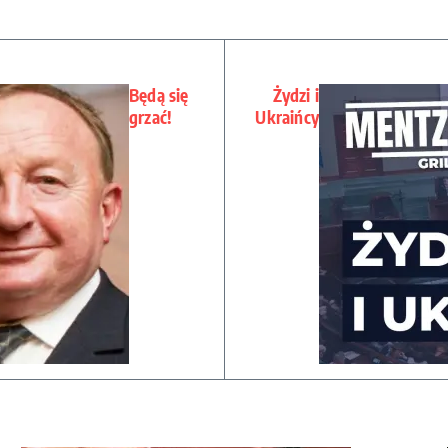
Będą się
Żydzi i
grzać!
Ukraińcy