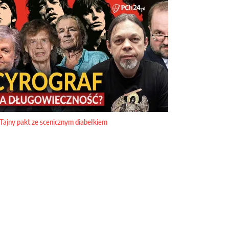
Tajny pakt ze scenicznym diabełkiem