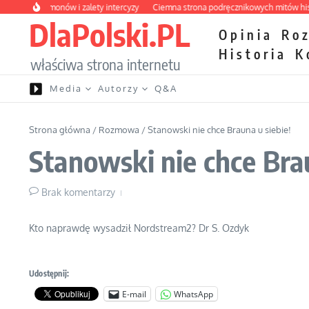
Przejdź do treści
łość hormonów i zalety intercyzy
Ciemna strona podręcznikowych mitów history
DlaPolski.PL
Opinia
Ro
Historia
K
właściwa strona internetu
Media
Autorzy
Q&A
Strona główna
/
Rozmowa
/
Stanowski nie chce Brauna u siebie!
Stanowski nie chce Brau
Brak komentarzy
Kto naprawdę wysadził Nordstream2? Dr S. Ozdyk
Udostępnij:
E-mail
WhatsApp