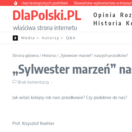
Przejdź do treści
pteczka bez teologicznych podróbek
Słowiańskie wybraniectwo w krzywym zwie
DlaPolski.PL
Opinia
Ro
Historia
K
właściwa strona internetu
Media
Autorzy
Q&A
Strona główna
/
Historia
/
„Sylwester marzeń” naszych przodków?
„Sylwester marzeń” n
Brak komentarzy
Jak witali kolejny rok nasi przodkowie? Czy podobnie do nas?
Prof. Krzysztof Koehler