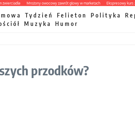
rciadle
Mrożony owocowy zawrót głowy w marketach
Ekspresowy kurs zbawie
zmowa
Tydzień
Felieton
Polityka
Re
ościół
Muzyka
Humor
aszych przodków?