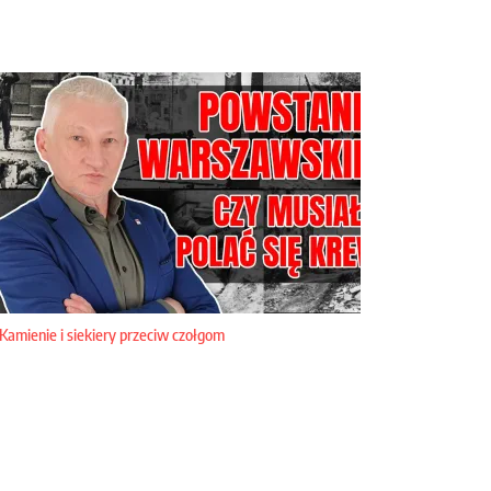
Kamienie i siekiery przeciw czołgom