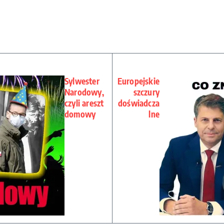
Sylwester
Europejskie
Narodowy,
szczury
czyli areszt
doświadcza
domowy
lne