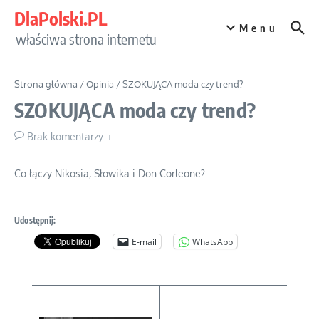
Przejdź do treści
DlaPolski.PL
Menu
właściwa strona internetu
Strona główna
/
Opinia
/
SZOKUJĄCA moda czy trend?
SZOKUJĄCA moda czy trend?
Brak komentarzy
Co łączy Nikosia, Słowika i Don Corleone?
Udostępnij:
E-mail
WhatsApp