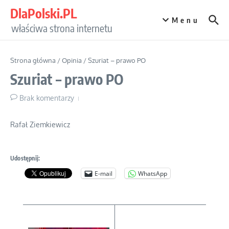
Przejdź do treści
DlaPolski.PL
Menu
właściwa strona internetu
Strona główna
/
Opinia
/
Szuriat – prawo PO
Szuriat – prawo PO
Brak komentarzy
Rafał Ziemkiewicz
Udostępnij:
E-mail
WhatsApp