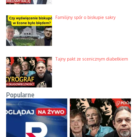
Familijny spór o biskupie sakry
Tajny pakt ze scenicznym diabełkiem
Popularne