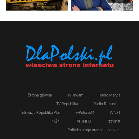
Strona główna
TV Trwam
Radio Maryja
TV Republika
Radio Republika
Telewizja Republika Plus
wPolsce24
WNET
PR24
TVP INFO
Patronat
Polityka bloga oraz pliki cookies