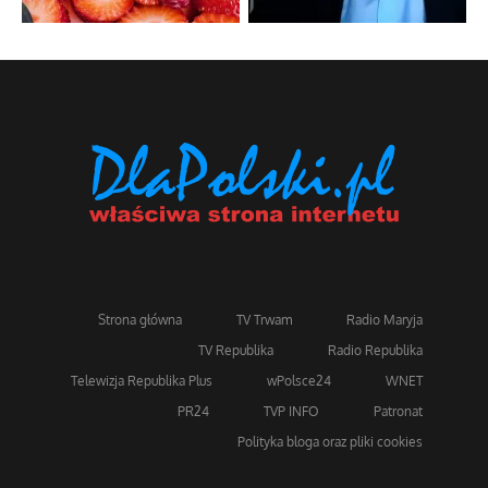
Strona główna
TV Trwam
Radio Maryja
TV Republika
Radio Republika
Telewizja Republika Plus
wPolsce24
WNET
PR24
TVP INFO
Patronat
Polityka bloga oraz pliki cookies