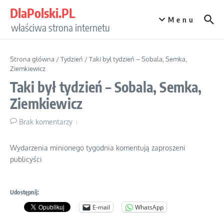
Przejdź do treści
DlaPolski.PL
Menu
właściwa strona internetu
Strona główna
/
Tydzień
/
Taki był tydzień – Sobala, Semka,
Ziemkiewicz
Taki był tydzień – Sobala, Semka,
Ziemkiewicz
Brak komentarzy
Wydarzenia minionego tygodnia komentują zaproszeni
publicyści
Udostępnij:
E-mail
WhatsApp