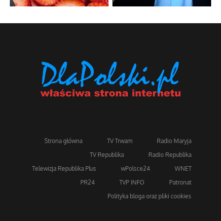
Strona główna
TV Trwam
Radio Maryja
TV Republika
Radio Republika
Telewizja Republika Plus
wPolsce24
WNET
PR24
TVP INFO
Patronat
Polityka bloga oraz pliki cookies