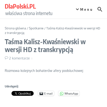
Przejdź do treści
DlaPolski.PL
Menu
właściwa strona internetu
Strona główna
/
Spotkanie
/
Taśma Kalisz-Kwaśniewski w wersji HD
z transkrypcją
Taśma Kalisz-Kwaśniewski w
wersji HD z transkrypcją
2 komentarze
Rozmowa kolejnych bohaterów afery podsłuchowej
Udostępnij:
E-mail
WhatsApp