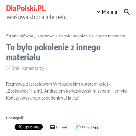
Przejdź do treści
DlaPolski.PL
Menu
właściwa strona internetu
Strona główna
/
Rozmowa
/
To było pokolenie z innego materiału
To było pokolenie z innego
materiału
Brak komentarzy
Rozmowa z Jarosławem Wróblewskim autorem książki
„Zośkowiec” i z inż. Andrzejem Kończykowskim synem Henryka
Kończykowskiego pseudonim „Halicz”
Udostępnij:
E-mail
WhatsApp