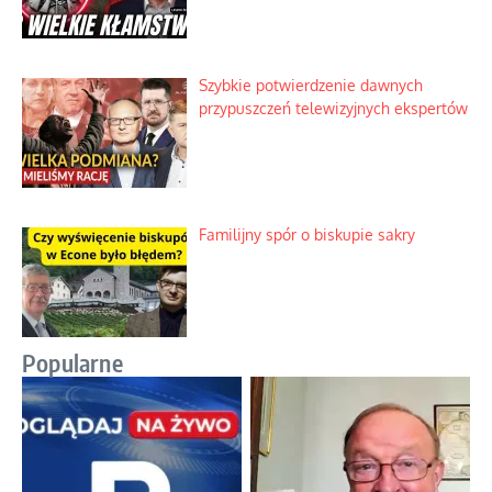
Szybkie potwierdzenie dawnych
przypuszczeń telewizyjnych ekspertów
Familijny spór o biskupie sakry
Popularne