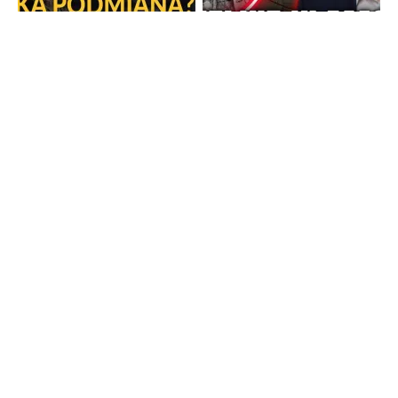
Strona główna
TV Trwam
Radio Maryja
TV Republika
Radio Republika
Telewizja Republika Plus
wPolsce24
WNET
PR24
TVP INFO
Patronat
Polityka bloga oraz pliki cookies