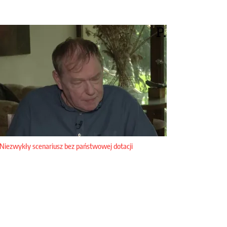
Niezwykły scenariusz bez państwowej dotacji