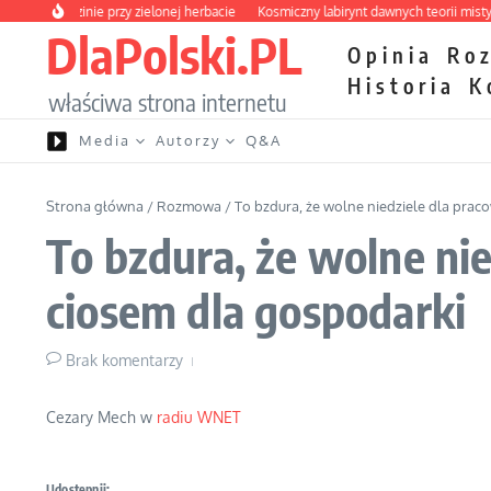
Przejdź do treści
a o rodzinie przy zielonej herbacie
Kosmiczny labirynt dawnych teorii mistyczny
DlaPolski.PL
Opinia
Ro
Historia
K
właściwa strona internetu
Media
Autorzy
Q&A
Strona główna
/
Rozmowa
/
To bzdura, że wolne niedziele dla pr
To bzdura, że wolne n
ciosem dla gospodarki
Brak komentarzy
Cezary Mech w
radiu WNET
Udostępnij: