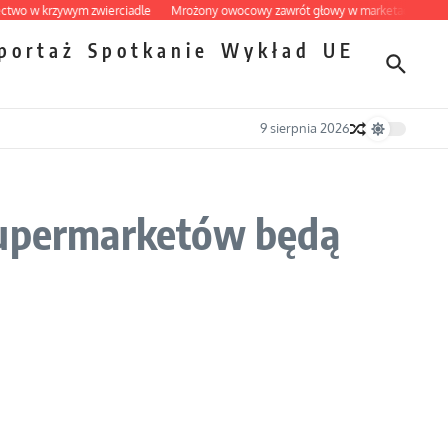
w krzywym zwierciadle
Mrożony owocowy zawrót głowy w marketach
Ekspres
portaż
Spotkanie
Wykład
UE
9 sierpnia 2026
 supermarketów będą