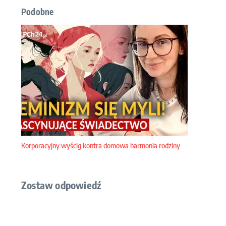
Podobne
Korporacyjny wyścig kontra domowa harmonia rodziny
Zostaw odpowiedź