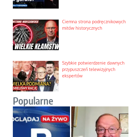
Ciemna strona podręcznikowych
mitów historycznych
Szybkie potwierdzenie dawnych
przypuszczeń telewizyjnych
ekspertów
Popularne