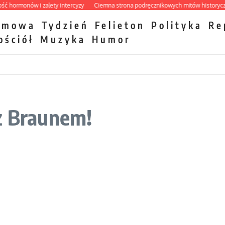
rmonów i zalety intercyzy
Ciemna strona podręcznikowych mitów historycznych
zmowa
Tydzień
Felieton
Polityka
Re
ościół
Muzyka
Humor
z Braunem!