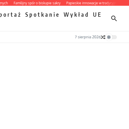
Familijny spór o biskupie sakry
Papieskie innowacje w tradycyjnym różańcu
portaż
Spotkanie
Wykład
UE
7 sierpnia 2026