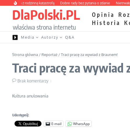
Przejdź do treści
awienia z rodzinną katastrofą
Dobre rady bez pytania o zdanie
Nietrwałość ho
DlaPolski.PL
Opinia
Ro
Historia
K
właściwa strona internetu
Media
Autorzy
Q&A
Strona główna
/
Reportaż
/
Traci pracę za wywiad z Braunem!
Traci pracę za wywiad 
Brak komentarzy
Kultura anulowania
Udostępnij:
E-mail
WhatsApp