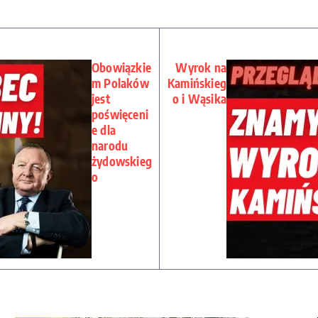
Obowiązkie
Wyrok na
m Polaków
Kamińskieg
jest
o i Wąsika
poświęceni
e dla
narodu
żydowskieg
o