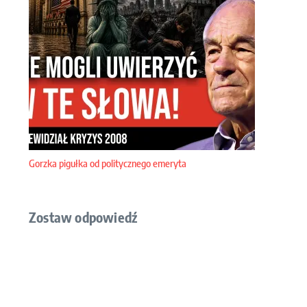
Gorzka pigułka od politycznego emeryta
Zostaw odpowiedź